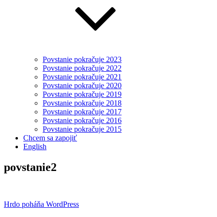
Povstanie pokračuje 2023
Povstanie pokračuje 2022
Povstanie pokračuje 2021
Povstanie pokračuje 2020
Povstanie pokračuje 2019
Povstanie pokračuje 2018
Povstanie pokračuje 2017
Povstanie pokračuje 2016
Povstanie pokračuje 2015
Chcem sa zapojiť
English
povstanie2
Hrdo poháňa WordPress