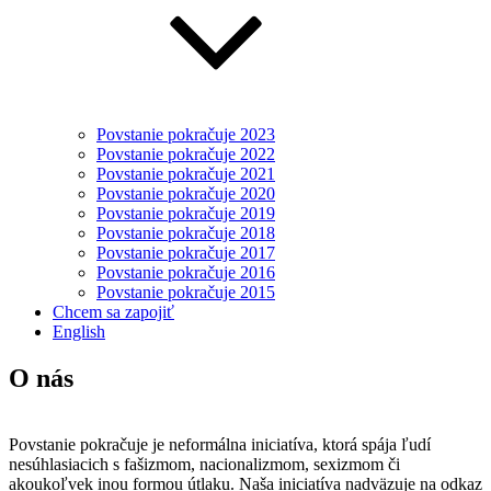
Povstanie pokračuje 2023
Povstanie pokračuje 2022
Povstanie pokračuje 2021
Povstanie pokračuje 2020
Povstanie pokračuje 2019
Povstanie pokračuje 2018
Povstanie pokračuje 2017
Povstanie pokračuje 2016
Povstanie pokračuje 2015
Chcem sa zapojiť
English
O nás
Povstanie pokračuje je neformálna iniciatíva, ktorá spája ľudí
nesúhlasiacich s fašizmom, nacionalizmom, sexizmom či
akoukoľvek inou formou útlaku. Naša iniciatíva nadväzuje na odkaz