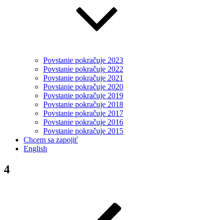
Povstanie pokračuje 2023
Povstanie pokračuje 2022
Povstanie pokračuje 2021
Povstanie pokračuje 2020
Povstanie pokračuje 2019
Povstanie pokračuje 2018
Povstanie pokračuje 2017
Povstanie pokračuje 2016
Povstanie pokračuje 2015
Chcem sa zapojiť
English
4
Navigácia
Predchádzajúci
článok