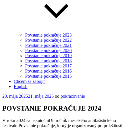
Povstanie pokračuje 2023
Povstanie pokračuje 2022
Povstanie pokračuje 2021
Povstanie pokračuje 2020
Povstanie pokračuje 2019
Povstanie pokračuje 2018
Povstanie pokračuje 2017
Povstanie pokračuje 2016
Povstanie pokračuje 2015
Chcem sa zapojiť
English
Publikované
20. mája 2025
21. mája 2025
od
pokracovanie
POVSTANIE POKRAČUJE 2024
V roku 2024 sa uskutočnil 9. ročník mestského antifašistického
festivalu Povstanie pokračuje, ktorý je organizovaný pri príležitosti