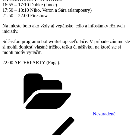
16:55 – 17:10 Dabke (tanec)
17:50 – 18:10 Niko, Veron a Sára (slampoetry)
21:50 – 22:00 Fireshow
Na mieste bolo ako vždy aj vegánske jedlo a infostánky rôznych
iniciatív.
Súčasťou programu bol workshop sieťotlače. V prípade záujmu ste
si mohli doniesť vlastné tričko, tašku či nášivku, na ktoré ste si
mohli motív vytlačiť.
22:00 AFTERPARTY (Fuga).
Kategórie
Nezaradené
Navigácia
Predchádzajúci
článok
v