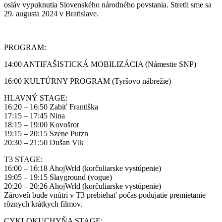
osláv vypuknutia Slovenského národného povstania. Stretli sme sa
29. augusta 2024 v Bratislave.
PROGRAM:
14:00 ANTIFAŠISTICKÁ MOBILIZÁCIA (Námestie SNP)
16:00 KULTÚRNY PROGRAM (Tyršovo nábrežie)
HLAVNÝ STAGE:
16:20 – 16:50 Zabiť Františka
17:15 – 17:45 Nina
18:15 – 19:00 Kovošrot
19:15 – 20:15 Szene Putzn
20:30 – 21:50 Dušan Vlk
T3 STAGE:
16:00 – 16:18 AhojWrld (korčuliarske vystúpenie)
19:05 – 19:15 Slayground (vogue)
20:20 – 20:26 AhojWrld (korčuliarske vystúpenie)
Zároveň bude vnútri v T3 prebiehať počas podujatie premietanie
rôznych krátkych filmov.
CYKLOKUCHYŇA STAGE: