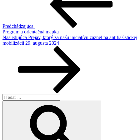
článku
Predchádzajúca
Program a orientačná mapka
Ďalší
Nasledujúca
Prejav, ktorý za našu iniciatívu zaznel na antifiašistickej
článok
mobilizácii 29. augusta 2024
Hľadať:
Vyhľadávanie